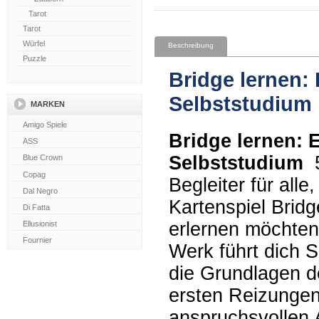
Tarot
Tarot
Würfel
Beschreibung
Puzzle
Bridge lernen:
Selbststudium
MARKEN
Bridge lernen: 
Selbststudium
5
Begleiter für alle
Kartenspiel Brid
erlernen möchte
Werk führt dich Sc
die Grundlagen d
ersten Reizungen
anspruchsvollen A