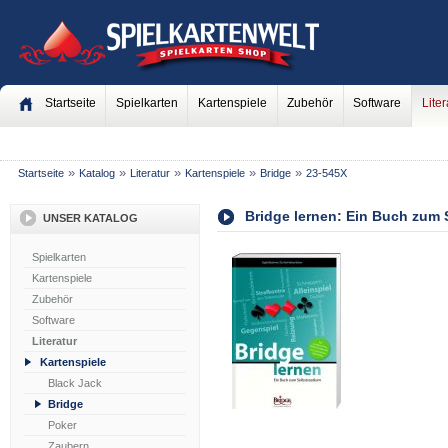
Startseite
Spielkarten
Kartenspiele
Zubehör
Software
Liter
»
»
»
»
»
Startseite
Katalog
Literatur
Kartenspiele
Bridge
23-545X
Bridge lernen: Ein Buch zum
UNSER KATALOG
Spielkarten
Kartenspiele
Zubehör
Software
Literatur
Kartenspiele
Black Jack
Bridge
Poker
Zaubern