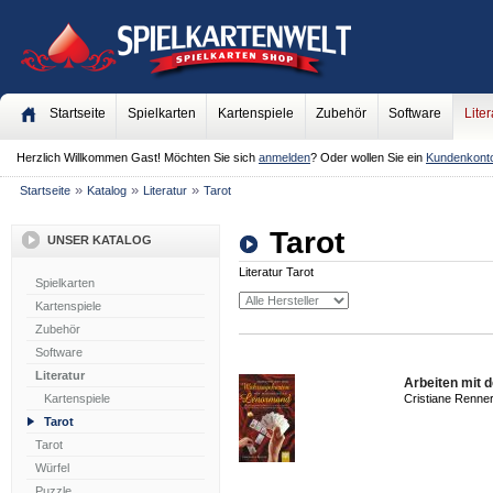
Startseite
Spielkarten
Kartenspiele
Zubehör
Software
Liter
Herzlich Willkommen
Gast!
Möchten Sie sich
anmelden
? Oder wollen Sie ein
Kundenkont
»
»
»
Startseite
Katalog
Literatur
Tarot
Tarot
UNSER KATALOG
Literatur Tarot
Spielkarten
Kartenspiele
Zubehör
Software
Literatur
Arbeiten mit 
Kartenspiele
Cristiane Renner
Tarot
Tarot
Würfel
Puzzle