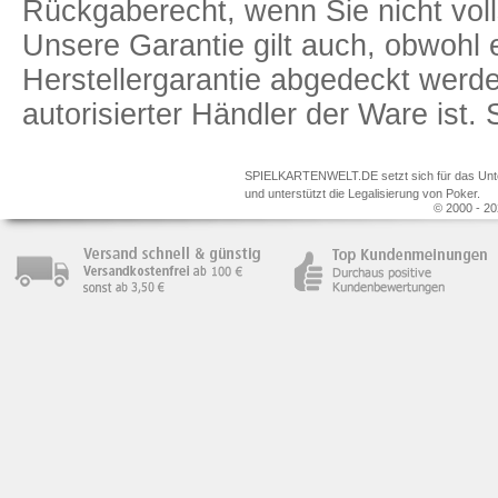
Rückgaberecht, wenn Sie nicht voll
Unsere Garantie gilt auch, obwohl 
Herstellergarantie abgedeckt we
autorisierter Händler der Ware ist
SPIELKARTENWELT.DE setzt sich für das Unterr
und unterstützt die Legalisierung von Poker.
© 2000 - 20