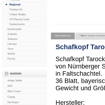
Regional
Fantasy Art
Unique Singles
US Playing Cards
Zauberkarten
Kartenspiele
Zubehör
Beschreibung
K�ufe andere Kunden
Software
Literatur
Schafkopf Tar
Tarot
Würfel
Schafkopf Tarock
Puzzle
von Nürnberger 
in Faltschachtel.
MARKEN
36 Blatt, bayeris
Gewicht und Grö
Hersteller: