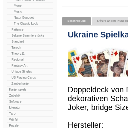
Monet
Music
Natur Bouquet
Beschreibung
K�ufe andere Kunden
The Classic Look
Patience
Ukraine Spielk
Seltene Sammlerstücke
Standard
Tarock
Theory11
Regional
Fantasy Art
Unique Singles
US Playing Cards
Zauberkarten
Doppeldeck von Pi
Kartenspiele
Zubehör
dekorativen Schach
Software
Joker, bridge Siz
Literatur
Tarot
Würfel
Hersteller:
Puzzle