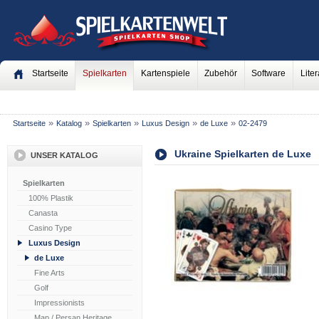
Startseite
Spielkarten
Kartenspiele
Zubehör
Software
Liter
»
»
»
»
»
Startseite
Katalog
Spielkarten
Luxus Design
de Luxe
02-2479
Ukraine Spielkarten de Luxe
UNSER KATALOG
Spielkarten
100% Plastik
Canasta
Casino Type
Luxus Design
de Luxe
Fine Arts
Golf
Impressionists
Map / Persan Heritage