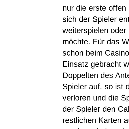
nur die erste offen
sich der Spieler en
weiterspielen oder
möchte. Für das W
schon beim Casino
Einsatz gebracht 
Doppelten des Ante
Spieler auf, so ist
verloren und die S
der Spieler den Cal
restlichen Karten 