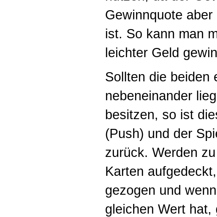
Gewinnquote aber 
ist. So kann man m
leichter Geld gewi
Sollten die beiden
nebeneinander lie
besitzen, so ist d
(Push) und der Spie
zurück. Werden zu
Karten aufgedeckt, 
gezogen und wenn 
gleichen Wert hat,