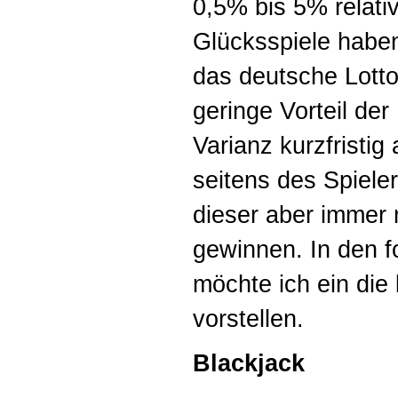
0,5% bis 5% relati
Glücksspiele habe
das deutsche Lott
geringe Vorteil de
Varianz kurzfristi
seitens des Spieler
dieser aber immer 
gewinnen. In den f
möchte ich ein die 
vorstellen.
Blackjack