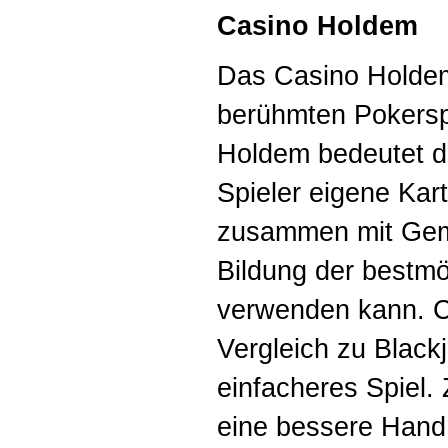
Casino Holdem
Das Casino Holdem
berühmten Pokersp
Holdem bedeutet d
Spieler eigene Kart
zusammen mit Geme
Bildung der bestm
verwenden kann. C
Vergleich zu Black
einfacheres Spiel. 
eine bessere Hand 