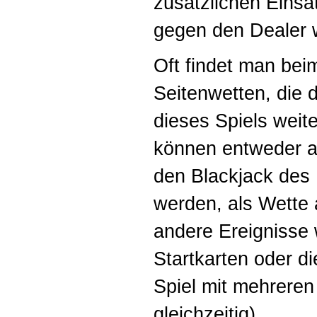
zusätzlichen Einsa
gegen den Dealer w
Oft findet man bei
Seitenwetten, die 
dieses Spiels weit
können entweder a
den Blackjack des
werden, als Wette 
andere Ereignisse 
Startkarten oder d
Spiel mit mehrere
gleichzeitig).