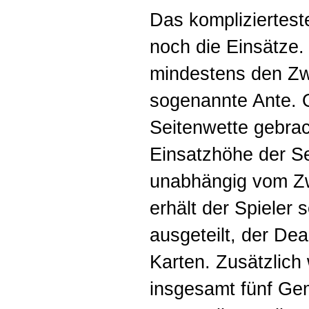
Das kompliziertest
noch die Einsätze
mindestens den Zw
sogenannte Ante. 
Seitenwette gebrac
Einsatzhöhe der Se
unabhängig vom Z
erhält der Spieler 
ausgeteilt, der Dea
Karten. Zusätzlich 
insgesamt fünf Ge