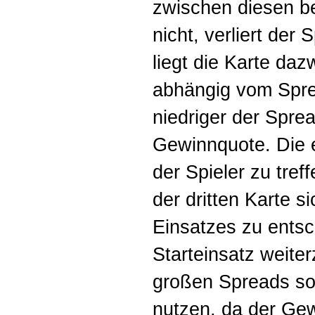
zwischen diesen be
nicht, verliert der 
liegt die Karte da
abhängig vom Spre
niedriger der Sprea
Gewinnquote. Die e
der Spieler zu tref
der dritten Karte s
Einsatzes zu ents
Starteinsatz weite
großen Spreads so
nutzen, da der Gewi