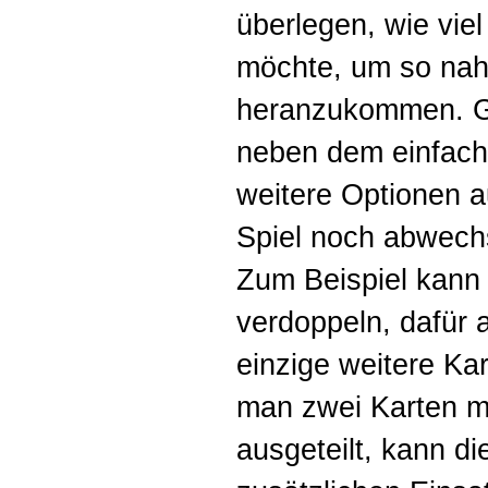
überlegen, wie vie
möchte, um so nah 
heranzukommen. Gl
neben dem einfach
weitere Optionen a
Spiel noch abwech
Zum Beispiel kann
verdoppeln, dafür 
einzige weitere Ka
man zwei Karten m
ausgeteilt, kann di