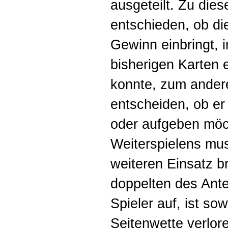
ausgeteilt. Zu dies
entschieden, ob di
Gewinn einbringt,
bisherigen Karten 
konnte, zum andere
entscheiden, ob er
oder aufgeben möc
Weiterspielens mus
weiteren Einsatz b
doppelten des Ante 
Spieler auf, ist so
Seitenwette verlor