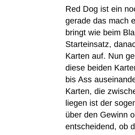
Red Dog ist ein no
gerade das mach e
bringt wie beim Bl
Starteinsatz, dana
Karten auf. Nun ge
diese beiden Karte
bis Ass auseinande
Karten, die zwisch
liegen ist der sog
über den Gewinn o
entscheidend, ob d