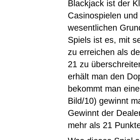
Blackjack ist der K
Casinospielen und 
wesentlichen Grund
Spiels ist es, mit
zu erreichen als de
21 zu überschreite
erhält man den Dop
bekommt man einen
Bild/10) gewinnt m
Gewinnt der Dealer
mehr als 21 Punkte 