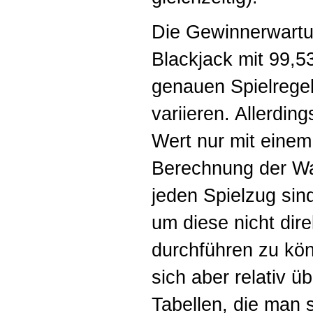
Die Gewinnerwartu
Blackjack mit 99,
genauen Spielregel
variieren. Allerdin
Wert nur mit einem 
Berechnung der Wah
jeden Spielzug sin
um diese nicht dire
durchführen zu kön
sich aber relativ üb
Tabellen, die man 