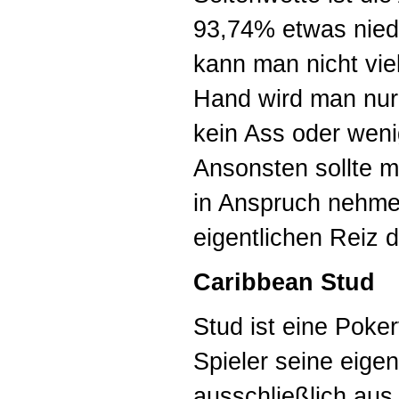
93,74% etwas niedr
kann man nicht vie
Hand wird man nur
kein Ass oder weni
Ansonsten sollte 
in Anspruch nehme
eigentlichen Reiz 
Caribbean Stud
Stud ist eine Poker
Spieler seine eig
ausschließlich aus