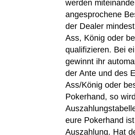
werden miteinander
angesprochene Beso
der Dealer mindes
Ass, König oder be
qualifizieren. Bei 
gewinnt ihr automa
der Ante und des E
Ass/König oder bes
Pokerhand, so wir
Auszahlungstabelle
eure Pokerhand ist
Auszahlung. Hat de