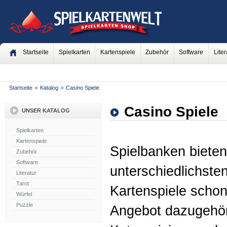
Startseite
Spielkarten
Kartenspiele
Zubehör
Software
Liter
»
»
Startseite
Katalog
Casino Spiele
Casino Spiele
UNSER KATALOG
Spielkarten
Kartenspiele
Spielbanken bieten
Zubehör
Software
unterschiedlichste
Literatur
Tarot
Kartenspiele schon
Würfel
Puzzle
Angebot dazugehör