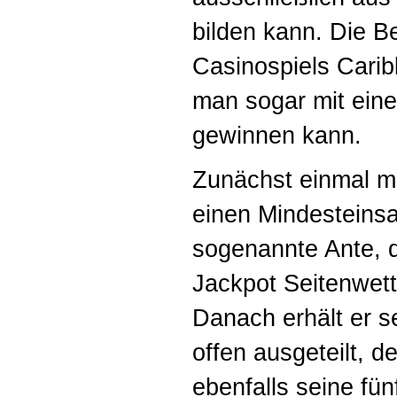
bilden kann. Die B
Casinospiels Carib
man sogar mit ein
gewinnen kann.
Zunächst einmal mu
einen Mindesteinsa
sogenannte Ante, d
Jackpot Seitenwet
Danach erhält er s
offen ausgeteilt, 
ebenfalls seine fü