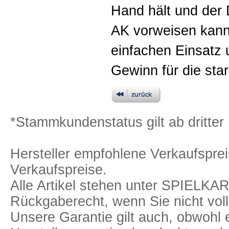
Hand hält und der 
AK vorweisen kann
einfachen Einsatz 
Gewinn für die sta
*Stammkundenstatus gilt ab dritter 
Hersteller empfohlene Verkaufspreis
Verkaufspreise.
Alle Artikel stehen unter SPIELK
Rückgaberecht, wenn Sie nicht voll
Unsere Garantie gilt auch, obwohl 