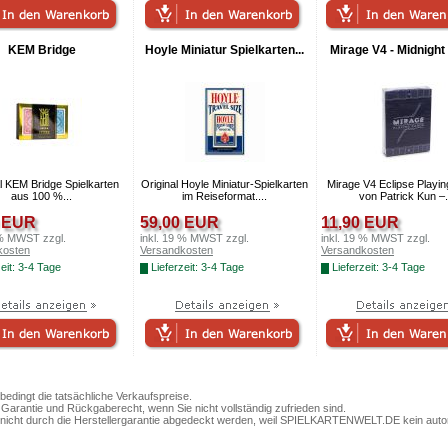
KEM Bridge
Hoyle Miniatur Spielkarten...
Mirage V4 - Midnight 
l KEM Bridge Spielkarten
Original Hoyle Miniatur-Spielkarten
Mirage V4 Eclipse Playi
aus 100 %...
im Reiseformat....
von Patrick Kun –.
0 EUR
59,00 EUR
11,90 EUR
 % MWST zzgl.
inkl. 19 % MWST zzgl.
inkl. 19 % MWST zzgl.
kosten
Versandkosten
Versandkosten
eit: 3-4 Tage
Lieferzeit: 3-4 Tage
Lieferzeit: 3-4 Tage
bedingt die tatsächliche Verkaufspreise.
arantie und Rückgaberecht, wenn Sie nicht vollständig zufrieden sind.
e nicht durch die Herstellergarantie abgedeckt werden, weil SPIELKARTENWELT.DE kein autori