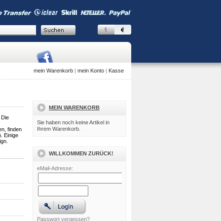
mein Warenkorb
|
mein Konto
|
Kasse
MEIN WARENKORB
 Die
Sie haben noch keine Artikel in
Ihrem Warenkorb.
n, finden
. Einige
ign.
WILLKOMMEN ZURÜCK!
eMail-Adresse:
Passwort vergessen?