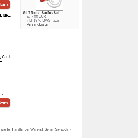
Stiff Rope- Steifes Seil
Blue...
ab 7,00 EUR
inkl. 19 % MWST zzgl.
Versandkosten
ng Cards
..
sierter Händler der Ware ist. Sehen Sie auch »