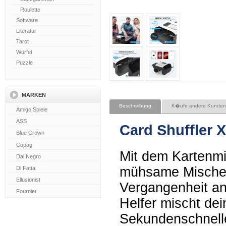
Roulette
Software
Literatur
Tarot
Würfel
Puzzle
MARKEN
Beschreibung
K�ufe andere Kunden
Card Shuffler 
Mit dem Kartenmi
mühsame Mischen
Vergangenheit an
Helfer mischt dei
Sekundenschnelle