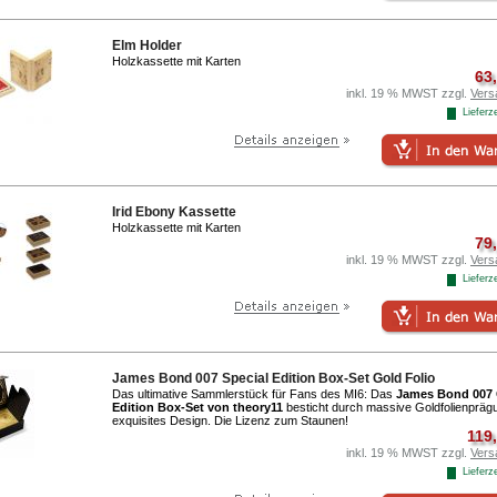
Elm Holder
Holzkassette mit Karten
63
inkl. 19 % MWST zzgl.
Vers
Lieferze
Irid Ebony Kassette
Holzkassette mit Karten
79
inkl. 19 % MWST zzgl.
Vers
Lieferze
James Bond 007 Special Edition Box-Set Gold Folio
Das ultimative Sammlerstück für Fans des MI6: Das
James Bond 007
Edition Box-Set von theory11
besticht durch massive Goldfolienpräg
exquisites Design. Die Lizenz zum Staunen!
119
inkl. 19 % MWST zzgl.
Vers
Lieferze