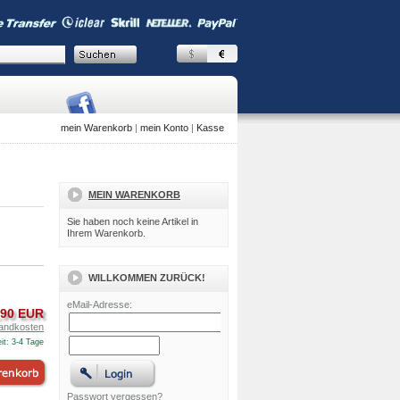
mein Warenkorb
|
mein Konto
|
Kasse
MEIN WARENKORB
Sie haben noch keine Artikel in
Ihrem Warenkorb.
WILLKOMMEN ZURÜCK!
eMail-Adresse:
,90 EUR
andkosten
it: 3-4 Tage
Passwort vergessen?