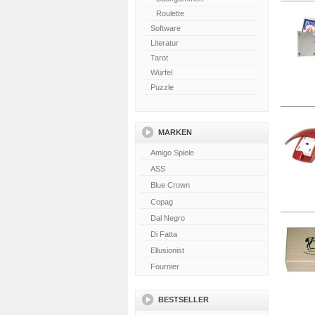
Roulette
Software
Literatur
Tarot
Würfel
Puzzle
MARKEN
BESTSELLER