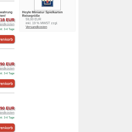
Hoyle Miniatur Spielkarten
bewahrung
Reisegröße
ten!
59,00 EUR
,18 EUR
inkl. 19 % MWST zzgl.
andkosten
Versandkosten
it: 3-4 Tage
,90 EUR
andkosten
it: 3-4 Tage
,90 EUR
andkosten
it: 3-4 Tage