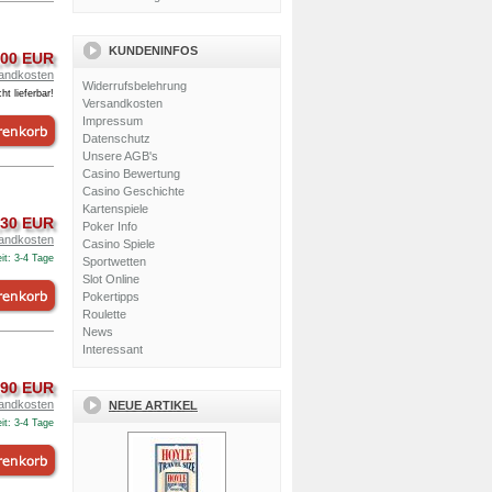
KUNDENINFOS
,00 EUR
andkosten
Widerrufsbelehrung
ht lieferbar!
Versandkosten
Impressum
Datenschutz
Unsere AGB's
Casino Bewertung
Casino Geschichte
Kartenspiele
,30 EUR
Poker Info
andkosten
Casino Spiele
it: 3-4 Tage
Sportwetten
Slot Online
Pokertipps
Roulette
News
Interessant
,90 EUR
andkosten
NEUE ARTIKEL
it: 3-4 Tage