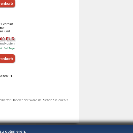
11
vereint
iner
ans und
,00 EUR
andkosten
it: 3-4 Tage
Seiten:
1
sierter Händler der Ware ist. Sehen Sie auch »
zu optimieren.