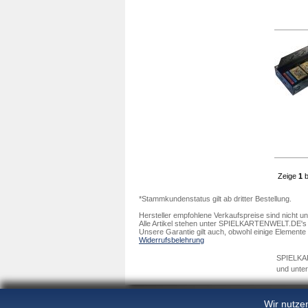
Zeige
1
b
*Stammkundenstatus gilt ab dritter Bestellung.
Hersteller empfohlene Verkaufspreise sind nicht un
Alle Artikel stehen unter SPIELKARTENWELT.DE's G
Unsere Garantie gilt auch, obwohl einige Element
Widerrufsbelehrung
SPIELKART
und unter
Wir nutze