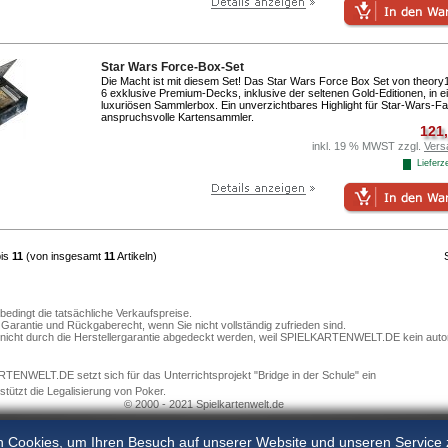
Star Wars Force-Box-Set
Die Macht ist mit diesem Set! Das
Star Wars Force Box Set von theory
6 exklusive Premium-Decks, inklusive der seltenen Gold-Editionen, in e
luxuriösen Sammlerbox. Ein unverzichtbares Highlight für Star-Wars-F
anspruchsvolle Kartensammler.
121
inkl. 19 % MWST zzgl.
Vers
Lieferze
is
11
(von insgesamt
11
Artikeln)
bedingt die tatsächliche Verkaufspreise.
arantie und Rückgaberecht, wenn Sie nicht vollständig zufrieden sind.
e nicht durch die Herstellergarantie abgedeckt werden, weil SPIELKARTENWELT.DE kein autori
ENWELT.DE setzt sich für das Unterrichtsprojekt "Bridge in der Schule" ein
stützt die Legalisierung von Poker.
© 2000 - 2021 Spielkartenwelt.de
n Cookies, um Ihren Besuch auf unserer Website und unseren Service 