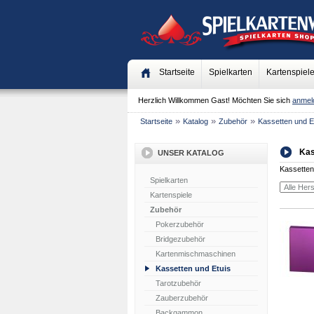
Startseite
Spielkarten
Kartenspiel
Herzlich Willkommen
Gast!
Möchten Sie sich
anmel
»
»
»
Startseite
Katalog
Zubehör
Kassetten und E
Kas
UNSER KATALOG
Kassetten
Spielkarten
Kartenspiele
Zubehör
Pokerzubehör
Bridgezubehör
Kartenmischmaschinen
Kassetten und Etuis
Tarotzubehör
Zauberzubehör
Backgammon