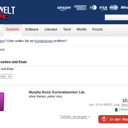
e
Zubehör
Software
Literatur
Tarot
Würfel
Puzzle
den
? Oder wollen Sie ein
Kundenkonto
eröffnen?
tuis
setten und Etuis
 und Etuis
Murphy Basic Kartenklammer Lila
ohne Karten, poker size
17
inkl. 19 % MWST zzgl.
Vers
Lieferze