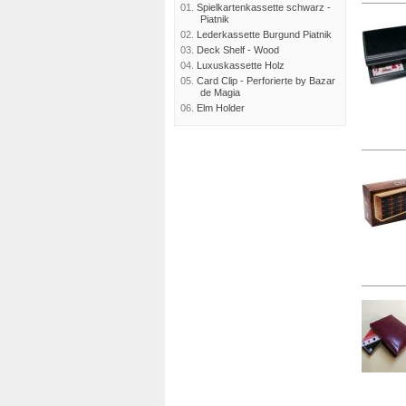
01.
Spielkartenkassette schwarz -
Piatnik
02.
Lederkassette Burgund Piatnik
03.
Deck Shelf - Wood
04.
Luxuskassette Holz
05.
Card Clip - Perforierte by Bazar
de Magia
06.
Elm Holder