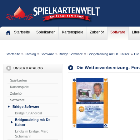
Startseite
Spielkarten
Kartenspiele
Zubehör
Software
Liter
»
»
»
»
»
Startseite
Katalog
Software
Bridge Software
Bridgetraining mit Dr. Kaiser
Die
Die Wettbewerbsreizung- For
UNSER KATALOG
Spielkarten
Kartenspiele
Zubehör
Software
Bridge Software
Bridge für Android
Bridgetraining mit Dr.
Kaiser
Erfolg im Bridge, Marc
Schomann