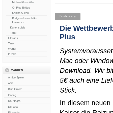
Michael Gromöller
Q- Plus Bridge
Sabine Auken
Beschreibung
Bridgesoftware Mike
Lawrence
Die Wettbewer
Kartenspiele
Tarot
Plus
Literatur
Tarot
Würfel
Systemvorausset
Puzzle
Mac oder Window
Download. Wir bi
MARKEN
5€ auch eine Lie
Stick,
In diesem neuen
Kaiser die Reizu