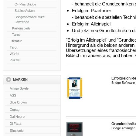
- behandelt die Grundtechniken 
Q- Plus Bridge
Erfolg im Paartunier
Sabine Auken
- behandelt die speziellen Techn
Bridgesoftware Mike
Lawrence
Erfolg im Alleinspiel
Kartenspiele
Und jetzt neu Grundtechniken de
Tarot
"Erfolg im Alleinspiel" und "Grundt
Literatur
Hintergrund als die beiden ander
Tarot
Übersetzungen eines französisch
Würfel
Bildschirm anders aus, und haben 
Puzzle
Erfolgreich Re
MARKEN
Bridge Software
Grundtechnike
Bridge Anfänger