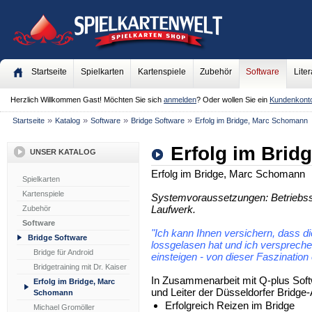
Startseite
Spielkarten
Kartenspiele
Zubehör
Software
Liter
Herzlich Willkommen
Gast!
Möchten Sie sich
anmelden
? Oder wollen Sie ein
Kundenkont
»
»
»
»
Startseite
Katalog
Software
Bridge Software
Erfolg im Bridge, Marc Schomann
Erfolg im Bri
UNSER KATALOG
Erfolg im Bridge, Marc Schomann
Spielkarten
Kartenspiele
Systemvoraussetzungen: Betriebss
Laufwerk.
Zubehör
Software
"Ich kann Ihnen versichern, dass d
Bridge Software
lossgelasen hat und ich verspreche I
Bridge für Android
einsteigen - von dieser Faszination 
Bridgetraining mit Dr. Kaiser
In Zusammenarbeit mit Q-plus Sof
Erfolg im Bridge, Marc
und Leiter der Düsseldorfer Bridg
Schomann
Erfolgreich Reizen im Bridge
Michael Gromöller