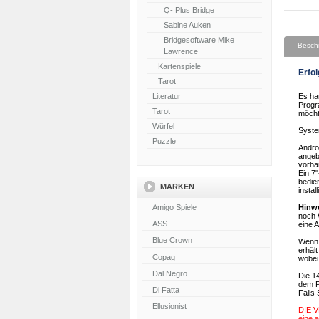
Q- Plus Bridge
Sabine Auken
Bridgesoftware Mike
Besch
Lawrence
Kartenspiele
Erfol
Tarot
Literatur
Es ha
Progr
Tarot
möcht
Würfel
Syst
Puzzle
Androi
angeb
vorha
Ein 7
bedie
MARKEN
instal
Hinw
noch 
eine A
Wenn 
erhält
wobei
Die 14
dem P
Falls
DIE V
eine 