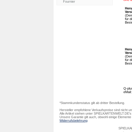
Heru
Vers
(Dem
für d
Best
Heru
Vers
(Dem
für d
Best
Q-plu
eMail
*Stammkundenstatus gilt ab dritter Bestellung.
Hersteller empfohlene Verkaufspreise sind nicht un
Alle Artikel stehen unter SPIELKARTENWELT.DE's G
Unsere Garantie gilt auch, obwohl einige Element
Widerrufsbelehrung
SPIELKART