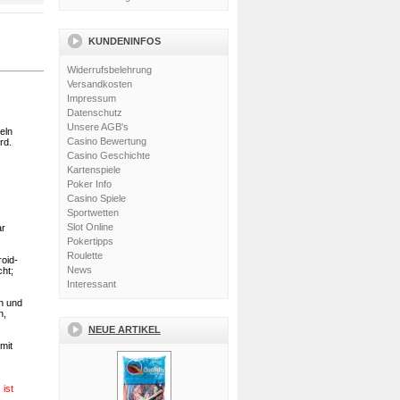
KUNDENINFOS
Widerrufsbelehrung
Versandkosten
Impressum
Datenschutz
Unsere AGB's
eln
Casino Bewertung
rd.
Casino Geschichte
Kartenspiele
Poker Info
Casino Spiele
Sportwetten
Slot Online
ar
Pokertipps
Roulette
oid-
News
ht;
Interessant
n und
n,
NEUE ARTIKEL
mit
ist