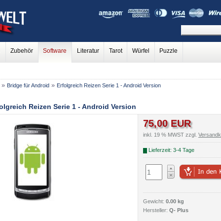
e
Zubehör
Software
Literatur
Tarot
Würfel
Puzzle
»
»
Bridge für Android
Erfolgreich Reizen Serie 1 - Android Version
olgreich Reizen Serie 1 - Android Version
75,00 EUR
inkl. 19 % MWST zzgl.
Versandk
Lieferzeit: 3-4 Tage
Gewicht:
0.00 kg
Hersteller:
Q- Plus