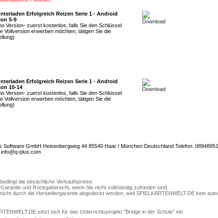
nterladen Erfolgreich Reizen Serie 1 - Android
ion 5-9
o Version- zuerst kostenlos, falls Sie den Schlüssel
ie Vollversion erwerben möchten, tätigen Sie die
ellung)
nterladen Erfolgreich Reizen Serie 1 - Android
ion 10-14
o Version- zuerst kostenlos, falls Sie den Schlüssel
ie Vollversion erwerben möchten, tätigen Sie die
ellung)
s Software GmbH Heisenbergweg 44 85540 Haar / München Deutschland Telefon: 0894895
: info@q-plus.com
bedingt die tatsächliche Verkaufspreise.
arantie und Rückgaberecht, wenn Sie nicht vollständig zufrieden sind.
e nicht durch die Herstellergarantie abgedeckt werden, weil SPIELKARTENWELT.DE kein autori
ENWELT.DE setzt sich für das Unterrichtsprojekt "Bridge in der Schule" ein