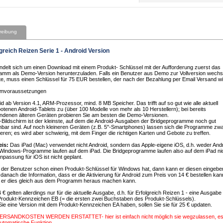
reibung
greich Reizen Serie 1 - Android Version
ndelt sich um einen Download mit einem Produkt- Schlüssel mit der Aufforderung zuerst das
amm als Demo-Version herunterzuladen. Falls ein Benutzer aus Demo zur Vollversion wechs
e, muss einen Schlüssel für 75 EUR bestellen, der nach der Bezahlung per Email Versand wi
emvoraussetzungen
d ab Version 4.1, ARM-Prozessor, mind. 8 MB Speicher. Das trifft auf so gut wie alle aktuell
otenen Android-Tablets zu (über 100 Modelle von mehr als 10 Herstellern); bei bereits
ndenen älteren Geräten probieren Sie am besten die Demo-Versionen.
"-Bildschirm ist der kleinste, auf dem die Android-Ausgaben der Bridgeprogramme noch gut
nbar sind. Auf noch kleineren Geräten (z.B. 5"-Smartphones) lassen sich die Programme zw
lieren; es wird aber schwierig, mit dem Finger die richtigen Karten und Gebote zu treffen.
eis:
Das iPad (Mac) verwendet nicht Android, sondern das Apple-eigene iOS, d.h. weder Andr
Windows-Programme laufen auf dem iPad. Die Bridgeprogramme laufen also auf dem iPad nic
npassung für iOS ist nicht geplant.
der Benutzer schon einen Produkt-Schlüssel für Windows hat, dann kann er diesen eingebe
 danach die Information, dass er die Aktivierung für Android zum Preis von 14 € bestellen kan
 er dies gleich aus dem Programm heraus machen kann.
 € gelten allerdings nur für die aktuelle Ausgabe, d.h. für Erfolgreich Reizen 1 - eine Ausgabe 
rodukt-Kennzeichen EB (= die ersten zwei Buchstaben des Produkt-Schlüssels).
 Sie eine Version mit dem Produkt-Kennzeichen EA haben, sollen Sie sie für 25 € updaten.
ERSANDKOSTEN WERDEN ERSTATTET- hier ist einfach nicht möglich sie wegzulassen, es 
automatische Funktion.