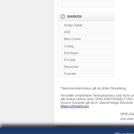
MARKEN
*Stammkundenstatus gilt ab dritter Bestellung.
Hersteller empfohlene Verkaufspreise sind nicht un
Alle Artikel stehen unter SPIELKARTENWELT.DE's G
Unsere Garantie gilt auch, obwohl einige Element
Widerrufsbelehrung
SPIELKART
und unter