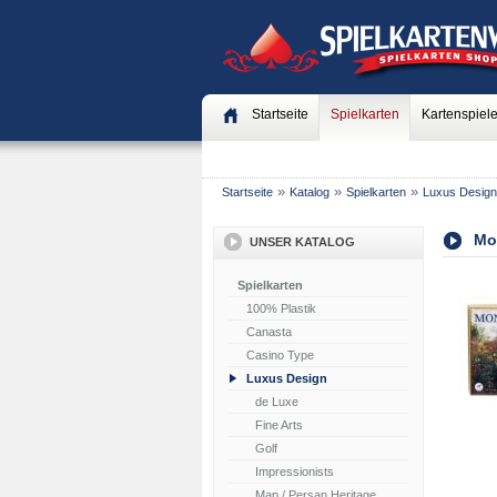
Startseite
Spielkarten
Kartenspiel
»
»
»
Startseite
Katalog
Spielkarten
Luxus Design
Mo
UNSER KATALOG
Spielkarten
100% Plastik
Canasta
Casino Type
Luxus Design
de Luxe
Fine Arts
Golf
Impressionists
Map / Persan Heritage