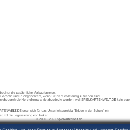
bedingt die tatsächliche Verkaufspreise.
arantie und Rückgaberecht, wenn Sie nicht vollständig zufrieden sind.
e nicht durch die Herstellergarantie abgedeckt werden, weil SPIELKARTENWELT.DE kein autori
ENWELT.DE setzt sich für das Unterrichtsprojekt "Bridge in der Schule" ein
stützt die Legalisierung von Poker.
© 2000 - 2021 Spielkartenwelt.de