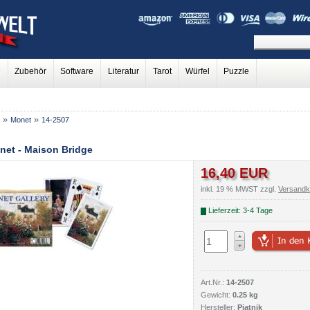
e
Zubehör
Software
Literatur
Tarot
Würfel
Puzzle
»
»
Monet
14-2507
net - Maison Bridge
16,40 EUR
inkl. 19 % MWST zzgl.
Versandk
Lieferzeit: 3-4 Tage
Art.Nr.:
14-2507
Gewicht:
0.25 kg
Hersteller:
Piatnik