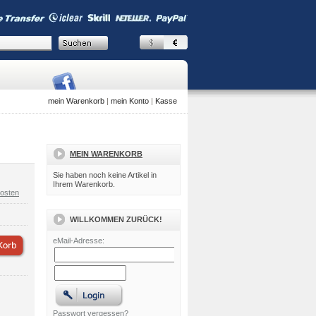
mein Warenkorb
|
mein Konto
|
Kasse
MEIN WARENKORB
Sie haben noch keine Artikel in
Ihrem Warenkorb.
osten
WILLKOMMEN ZURÜCK!
eMail-Adresse:
Passwort vergessen?