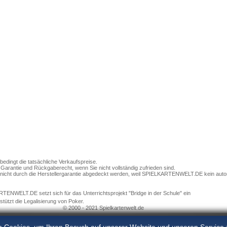
bedingt die tatsächliche Verkaufspreise.
arantie und Rückgaberecht, wenn Sie nicht vollständig zufrieden sind.
e nicht durch die Herstellergarantie abgedeckt werden, weil SPIELKARTENWELT.DE kein autori
ENWELT.DE setzt sich für das Unterrichtsprojekt "Bridge in der Schule" ein
stützt die Legalisierung von Poker.
© 2000 - 2021 Spielkartenwelt.de