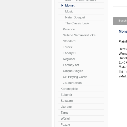
Monet
Music
Natur Bouquet
Besch
The Classic Look
Patience
Mone
Seltene Sammlerstücke
Standard
Piatni
Tarock
Herste
Theory11
Wiene
Hütte
Regional
1140 
Fantasy Art
Öster
Unique Singles
Tel.: 
eMail
US Playing Cards
Zauberkarten
Kartenspiele
Zubehör
Software
Literatur
Tarot
Würfel
Puzzle