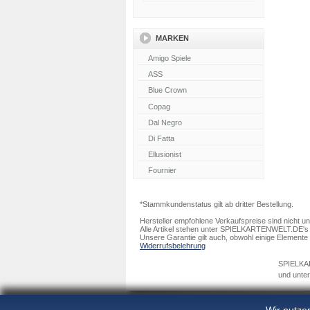
MARKEN
*Stammkundenstatus gilt ab dritter Bestellung.
Hersteller empfohlene Verkaufspreise sind nicht un
Alle Artikel stehen unter SPIELKARTENWELT.DE's G
Unsere Garantie gilt auch, obwohl einige Element
Widerrufsbelehrung
SPIELKART
und unter