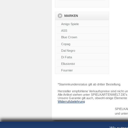
MARKEN
*Stammkundenstatus gilt ab dritter Bestellung.
Hersteller empfohlene Verkaufspreise sind nicht un
Alle Artikel stehen unter SPIELKARTENWELT.DE's G
Unsere Garantie gilt auch, obwohl einige Element
Widerrufsbelehrung
SPIELKART
und unter