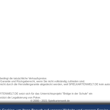
bedingt die tatsächliche Verkaufspreise.
arantie und Rückgaberecht, wenn Sie nicht vollständig zufrieden sind.
e nicht durch die Herstellergarantie abgedeckt werden, weil SPIELKARTENWELT.DE kein autori
ENWELT.DE setzt sich für das Unterrichtsprojekt "Bridge in der Schule" ein
stützt die Legalisierung von Poker.
© 2000 - 2021 Spielkartenwelt.de