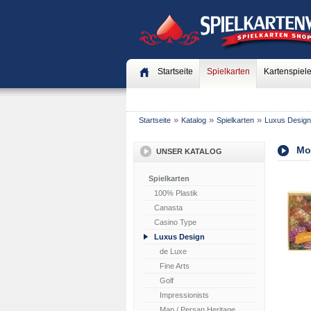
Startseite
Spielkarten
Kartenspiel
»
»
»
Startseite
Katalog
Spielkarten
Luxus Design
Mo
UNSER KATALOG
Spielkarten
100% Plastik
Canasta
Casino Type
Luxus Design
de Luxe
Fine Arts
Golf
Impressionists
Map / Persan Heritage