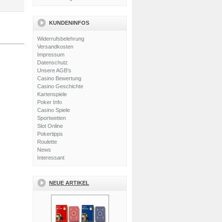
KUNDENINFOS
Widerrufsbelehrung
Versandkosten
Impressum
Datenschutz
Unsere AGB's
Casino Bewertung
Casino Geschichte
Kartenspiele
Poker Info
Casino Spiele
Sportwetten
Slot Online
Pokertipps
Roulette
News
Interessant
NEUE ARTIKEL