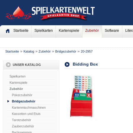
Startseite
Spielkarten
Kartenspiele
Zubehör
Software
Liter
»
»
»
»
Startseite
Katalog
Zubehör
Bridgezubehör
20-2957
Bidding Box
UNSER KATALOG
Spielkarten
Kartenspiele
Zubehör
Pokerzubehör
Bridgezubehör
Kartenmischmaschinen
Kassetten und Etuis
Tarotzubehör
Zauberzubehör
Backgammon