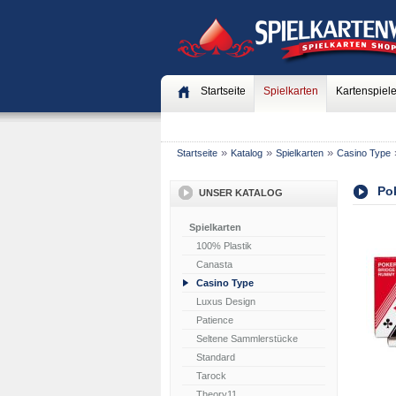
Startseite
Spielkarten
Kartenspiel
»
»
»
Startseite
Katalog
Spielkarten
Casino Type
Po
UNSER KATALOG
Spielkarten
100% Plastik
Canasta
Casino Type
Luxus Design
Patience
Seltene Sammlerstücke
Standard
Tarock
Theory11