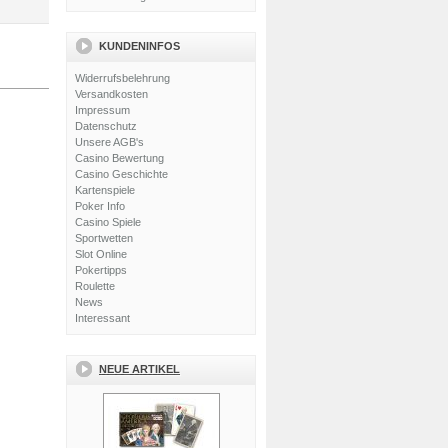
KUNDENINFOS
Widerrufsbelehrung
Versandkosten
Impressum
Datenschutz
Unsere AGB's
Casino Bewertung
Casino Geschichte
Kartenspiele
Poker Info
Casino Spiele
Sportwetten
Slot Online
Pokertipps
Roulette
News
Interessant
NEUE ARTIKEL