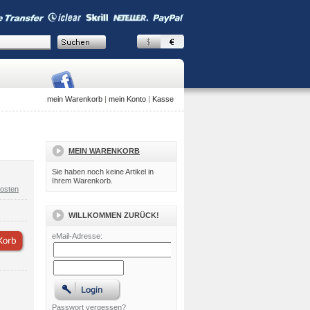
mein Warenkorb
|
mein Konto
|
Kasse
MEIN WARENKORB
Sie haben noch keine Artikel in
Ihrem Warenkorb.
osten
WILLKOMMEN ZURÜCK!
eMail-Adresse:
Passwort vergessen?