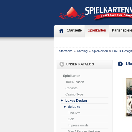
Startseite
Spielkarten
Kartenspiel
»
»
»
Startseite
Katalog
Spielkarten
Luxus Design
Uk
UNSER KATALOG
Spielkarten
100% Plastik
Canasta
Casino Type
Luxus Design
de Luxe
Fine Arts
Golf
Impressionists
Map / Persan Heritage