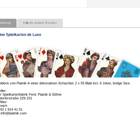
reibung
K�ufe andere Kunden
ine Spielkarten de Luxe
deck von Piatnik in einer dekorativen Schachtel, 2 x 55 Blatt incl. 6 Joker, bridge Size.
ller:
r Spielkartenfabrik Ferd. Piatnik & Söhne
ldorferstraße 229-231
Wien
reich
+43 1 914 41 51
: info@piatnik.com