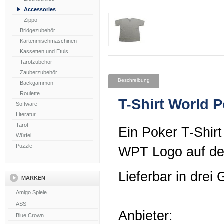
Accessories
Zippo
Bridgezubehör
Kartenmischmaschinen
Kassetten und Etuis
Tarotzubehör
Zauberzubehör
Beschreibung
Backgammon
Roulette
T-Shirt World P
Software
Literatur
Tarot
Ein Poker T-Shirt
Würfel
Puzzle
WPT Logo auf d
Lieferbar in drei
MARKEN
Anbieter: