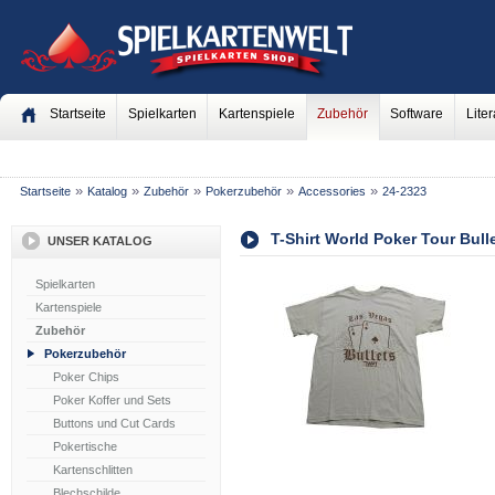
Startseite
Spielkarten
Kartenspiele
Zubehör
Software
Liter
»
»
»
»
»
Startseite
Katalog
Zubehör
Pokerzubehör
Accessories
24-2323
T-Shirt World Poker Tour Bull
UNSER KATALOG
Spielkarten
Kartenspiele
Zubehör
Pokerzubehör
Poker Chips
Poker Koffer und Sets
Buttons und Cut Cards
Pokertische
Kartenschlitten
Blechschilde