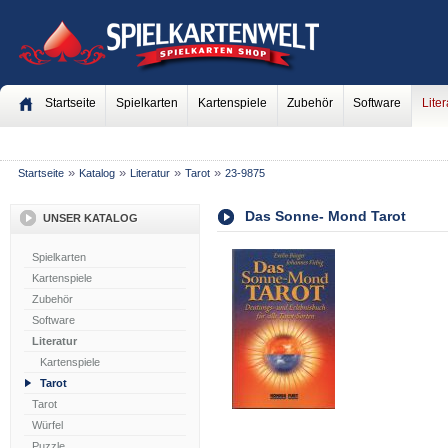
Startseite
Spielkarten
Kartenspiele
Zubehör
Software
Liter
»
»
»
»
Startseite
Katalog
Literatur
Tarot
23-9875
Das Sonne- Mond Tarot
UNSER KATALOG
Spielkarten
Kartenspiele
Zubehör
Software
Literatur
Kartenspiele
Tarot
Tarot
Würfel
Puzzle