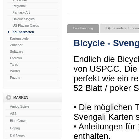
Regional
Fantasy Art
Unique Singles
US Playing Cards
Beschreibung
K�ufe andere Kunden
Zauberkarten
Kartenspiele
Bicycle - Sveng
Zubehör
Software
Endlich die Bicyc
Literatur
Tarot
von USPCC. Die 
Würfel
perfekt wie ein re
Puzzle
52 Blatt / poker S
MARKEN
• Die möglichen T
Svengali Karten s
• Anleitungen für
enthalten.