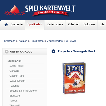
Startseite
Spielkarten
Kartenspiele
Zubehör
Software
Liter
»
»
»
»
Startseite
Katalog
Spielkarten
Zauberkarten
30-2570
Bicycle - Svengali Deck
UNSER KATALOG
Spielkarten
100% Plastik
Canasta
Casino Type
Luxus Design
Patience
Seltene Sammlerstücke
Standard
Tarock
Theory11