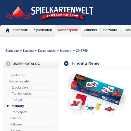
Startseite
Spielkarten
Kartenspiele
Zubehör
Software
Liter
»
»
»
»
Startseite
Katalog
Kartenspiele
Memory
29-5769
Finding Nemo
UNSER KATALOG
Spielkarten
Kartenspiele
Erotikspiele
Familienspiele
Fußball
Memory
Partyspiele
Zubehör
Software
Literatur