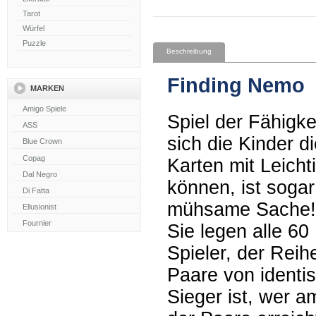
Tarot
Würfel
Puzzle
Beschreibung
Finding Nemo
MARKEN
Spiel der Fähigk
sich die Kinder d
Karten mit Leicht
können, ist soga
mühsame Sache!
Sie legen alle 60
Spieler, der Reih
Paare von identi
Sieger ist, wer a