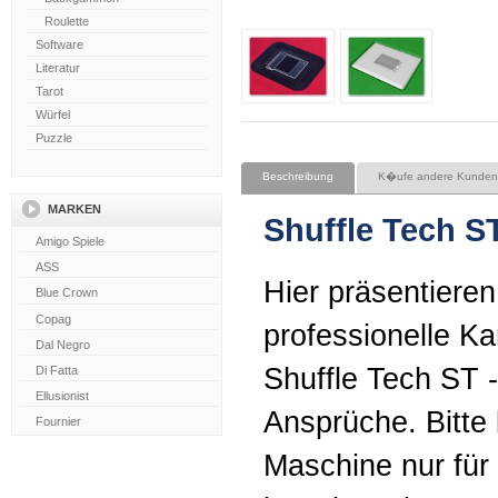
Roulette
Software
Literatur
Tarot
Würfel
Puzzle
Beschreibung
K�ufe andere Kunden
MARKEN
Shuffle Tech ST
Hier präsentieren
professionelle K
Shuffle Tech ST 
Ansprüche. Bitte
Maschine nur für