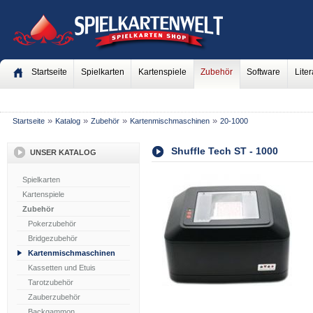
Startseite
Spielkarten
Kartenspiele
Zubehör
Software
Liter
»
»
»
»
Startseite
Katalog
Zubehör
Kartenmischmaschinen
20-1000
Shuffle Tech ST - 1000
UNSER KATALOG
Spielkarten
Kartenspiele
Zubehör
Pokerzubehör
Bridgezubehör
Kartenmischmaschinen
Kassetten und Etuis
Tarotzubehör
Zauberzubehör
Backgammon