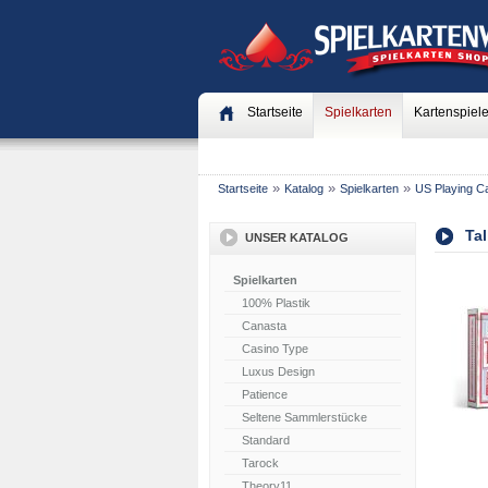
Startseite
Spielkarten
Kartenspiel
»
»
»
Startseite
Katalog
Spielkarten
US Playing C
Ta
UNSER KATALOG
Spielkarten
100% Plastik
Canasta
Casino Type
Luxus Design
Patience
Seltene Sammlerstücke
Standard
Tarock
Theory11