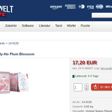
e
Zubehör
Software
Literatur
Tarot
Würfel
Puzzle
»
ards
14-0125
lly-Ho Plum Blossom
17,20 EUR
inkl. 19 % MWST zzgl.
Versandk
Lieferzeit: 3-4 Tage
Art.Nr.:
14-0125
Gewicht:
0.05 kg
Hersteller:
United States Playi