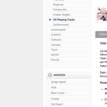
Regional
Fantasy Art
Unique Singles
US Playing Cards
Zauberkarten
Kartenspiele
Besch
Zubehör
Software
Tall
Literatur
Tarot
US Ei
Diese
Würfel
Twist
Puzzle
der Pf
Kultur
Egal,
MARKEN
hervo
Produ
P
g
C
z