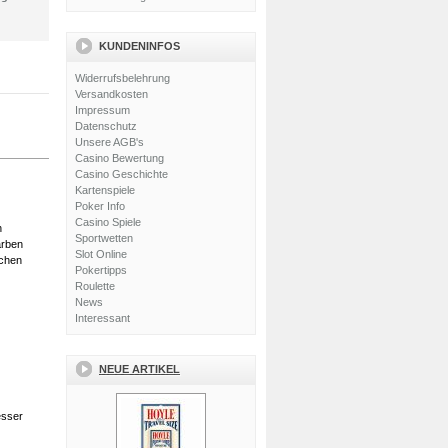
KUNDENINFOS
Widerrufsbelehrung
Versandkosten
Impressum
Datenschutz
Unsere AGB's
Casino Bewertung
Casino Geschichte
Kartenspiele
Poker Info
Casino Spiele
n
Sportwetten
arben
Slot Online
schen
Pokertipps
Roulette
News
Interessant
NEUE ARTIKEL
esser