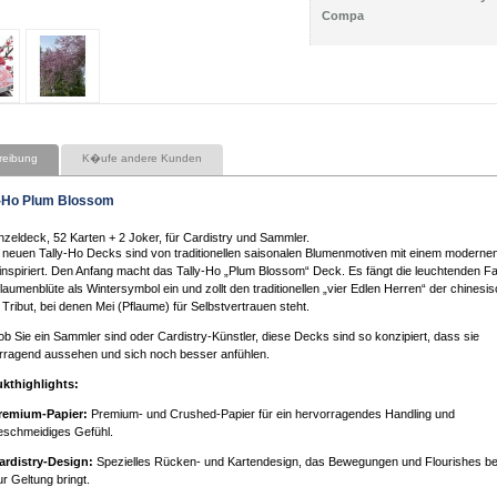
Compa
reibung
K�ufe andere Kunden
y-Ho Plum Blossom
nzeldeck, 52 Karten + 2 Joker, für Cardistry und Sammler.
 neuen Tally-Ho Decks sind von traditionellen saisonalen Blumenmotiven mit einem moderne
 inspiriert. Den Anfang macht das Tally-Ho „Plum Blossom“ Deck. Es fängt die leuchtenden F
laumenblüte als Wintersymbol ein und zollt den traditionellen „vier Edlen Herren“ der chinesi
 Tribut, bei denen Mei (Pflaume) für Selbstvertrauen steht.
 ob Sie ein Sammler sind oder Cardistry-Künstler, diese Decks sind so konzipiert, dass sie
rragend aussehen und sich noch besser anfühlen.
kthighlights:
remium-Papier:
Premium- und Crushed-Papier für ein hervorragendes Handling und
eschmeidiges Gefühl.
ardistry-Design:
Spezielles Rücken- und Kartendesign, das Bewegungen und Flourishes b
ur Geltung bringt.