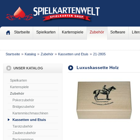
Startseite
Spielkarten
Kartenspiele
Zubehör
Software
Liter
»
»
»
»
Startseite
Katalog
Zubehör
Kassetten und Etuis
21-2805
Luxuskassette Holz
UNSER KATALOG
Spielkarten
Kartenspiele
Zubehör
Pokerzubehör
Bridgezubehör
Kartenmischmaschinen
Kassetten und Etuis
Tarotzubehör
Zauberzubehör
Backgammon