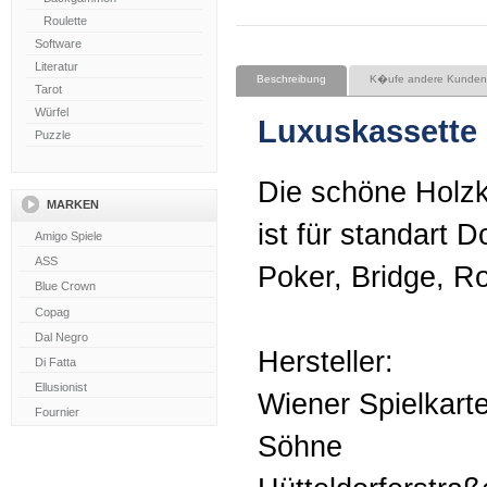
Roulette
Software
Literatur
Beschreibung
K�ufe andere Kunden
Tarot
Würfel
Luxuskassette
Puzzle
Die schöne Holzk
MARKEN
ist für standart 
Poker, Bridge, 
Hersteller:
Wiener Spielkarte
Söhne