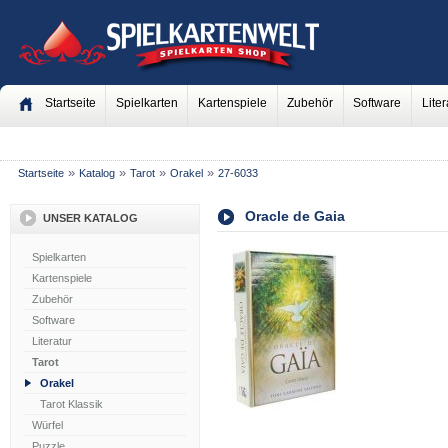
Startseite
Spielkarten
Kartenspiele
Zubehör
Software
Liter
»
»
»
»
Startseite
Katalog
Tarot
Orakel
27-6033
Oracle de Gaia
UNSER KATALOG
Spielkarten
Kartenspiele
Zubehör
Software
Literatur
Tarot
Orakel
Tarot Klassik
Würfel
Puzzle