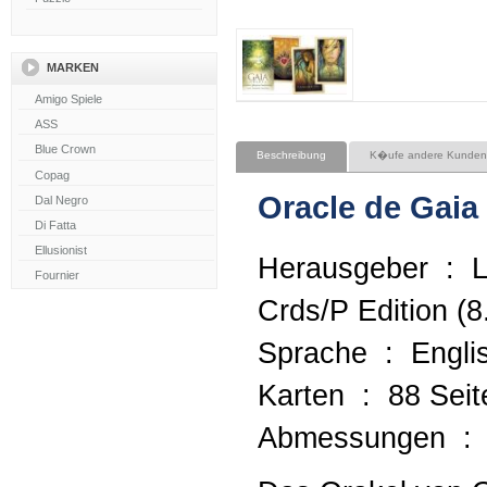
MARKEN
Beschreibung
K�ufe andere Kunden
Oracle de Gaia
Herausgeber ‏ : ‎ LLEWELLYN PUB; Box
Crds/P Edition (8
Sprache ‏ : ‎ En
Karten ‏ : ‎ 88 Se
Abm