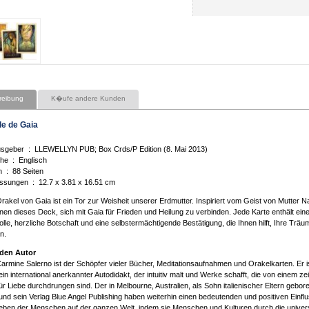
reibung
K�ufe andere Kunden
le de Gaia
Herausgeber ‏ : ‎ LLEWELLYN PUB; Box Crds/P Edition (8. Mai 2013)
Sprache ‏ : ‎ Englisch
Karten ‏ : ‎ 88 Seiten
Abmessungen ‏ : ‎ 12.7 x 3.81 x 16.51 cm
rakel von Gaia ist ein Tor zur Weisheit unserer Erdmutter. Inspiriert vom Geist von Mutter Na
Ihnen dieses Deck, sich mit Gaia für Frieden und Heilung zu verbinden. Jede Karte enthält ein
olle, herzliche Botschaft und eine selbstermächtigende Bestätigung, die Ihnen hilft, Ihre Trä
en.
den Autor
Carmine Salerno ist der Schöpfer vieler Bücher, Meditationsaufnahmen und Orakelkarten. Er i
in international anerkannter Autodidakt, der intuitiv malt und Werke schafft, die von einem ze
ür Liebe durchdrungen sind. Der in Melbourne, Australien, als Sohn italienischer Eltern gebor
und sein Verlag Blue Angel Publishing haben weiterhin einen bedeutenden und positiven Einflu
eben der Menschen auf der ganzen Welt, indem sie Menschen und Kulturen durch die univers