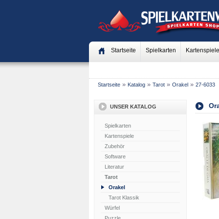
Startseite
Spielkarten
Kartenspiel
»
»
»
»
Startseite
Katalog
Tarot
Orakel
27-6033
Or
UNSER KATALOG
Spielkarten
Kartenspiele
Zubehör
Software
Literatur
Tarot
Orakel
Tarot Klassik
Würfel
Puzzle