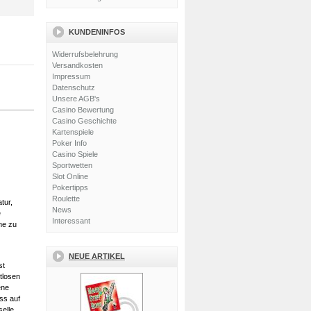
KUNDENINFOS
Widerrufsbelehrung
Versandkosten
Impressum
Datenschutz
Unsere AGB's
Casino Bewertung
Casino Geschichte
Kartenspiele
Poker Info
Casino Spiele
Sportwetten
Slot Online
Pokertipps
Roulette
tur,
News
e
Interessant
ume zu
NEUE ARTIKEL
st
itlosen
ene
ss auf
elle