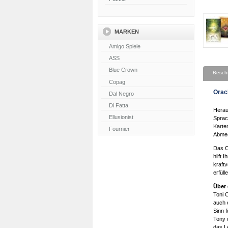
MARKEN
Besch
Orac
Das O
hilft 
kraftv
erfüll
Über 
Toni 
auch e
Sinn f
Tony 
das L