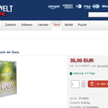
e
Zubehör
Software
Literatur
Tarot
Würfel
Puzzle
acle de Gaia
35,00 EUR
inkl. 19 % MWST zzgl.
Versandk
Lieferzeit: 3-4 Tage
Art.Nr.:
27-6033
Gewicht:
0.15 kg
Hersteller:
Lo Scarabeo