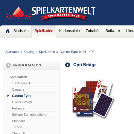
Startseite
Spielkarten
Kartenspiele
Zubehör
Software
Liter
»
»
»
»
Startseite
Katalog
Spielkarten
Casino Type
14-1400
Opti Bridge
UNSER KATALOG
Spielkarten
100% Plastik
Canasta
Casino Type
Luxus Design
Patience
Seltene Sammlerstücke
Standard
Tarock
Theory11