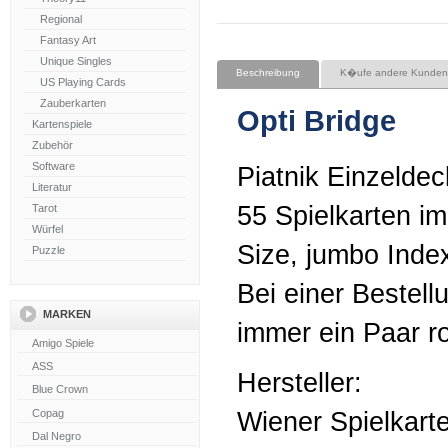
Regional
Fantasy Art
Unique Singles
Beschreibung
K�ufe andere Kunden
US Playing Cards
Zauberkarten
Opti Bridge
Kartenspiele
Zubehör
Software
Piatnik Einzeldec
Literatur
55 Spielkarten im
Tarot
Würfel
Size, jumbo Inde
Puzzle
Bei einer Bestell
MARKEN
immer ein Paar ro
Hersteller:
Wiener Spielkarte