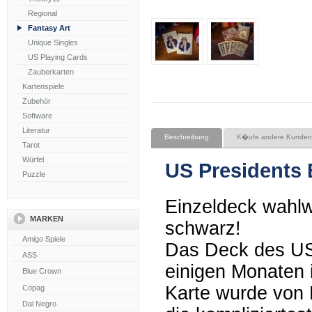
Regional
Fantasy Art
Unique Singles
US Playing Cards
Zauberkarten
Kartenspiele
Zubehör
Software
Literatur
Beschreibung
K�ufe andere Kunden
Tarot
Würfel
US Presidents 
Puzzle
Einzeldeck wahlw
MARKEN
schwarz!
Das Deck des US-
einigen Monaten 
Karte wurde von