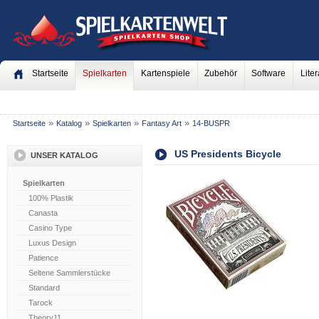
Startseite
Spielkarten
Kartenspiele
Zubehör
Software
Liter
»
»
»
»
Startseite
Katalog
Spielkarten
Fantasy Art
14-BUSPR
US Presidents Bicycle
UNSER KATALOG
Spielkarten
100% Plastik
Canasta
Casino Type
Luxus Design
Patience
Seltene Sammlerstücke
Standard
Tarock
Theory11