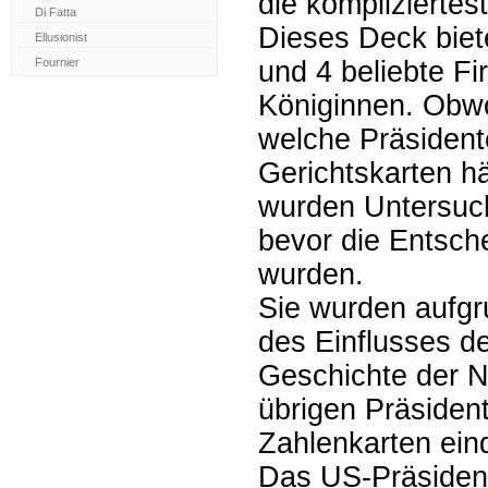
die kompliziertes
Dieses Deck biete
und 4 beliebte Fi
Königinnen. Obwoh
welche Präsident
Gerichtskarten hä
wurden Untersuc
bevor die Entsch
wurden.
Sie wurden aufgru
des Einflusses d
Geschichte der N
übrigen Präsiden
Zahlenkarten ein
Das US-Präsiden