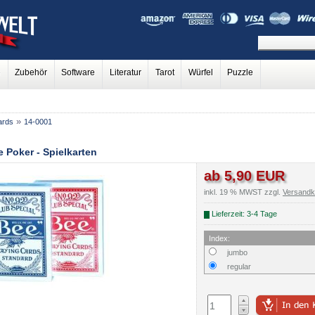
e
Zubehör
Software
Literatur
Tarot
Würfel
Puzzle
»
ards
14-0001
 Poker - Spielkarten
ab 5,90 EUR
inkl. 19 % MWST zzgl.
Versandk
Lieferzeit: 3-4 Tage
Index:
jumbo
regular