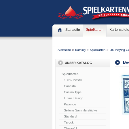
Startseite
Spielkarten
Kartenspiel
»
»
»
Startseite
Katalog
Spielkarten
US Playing C
Bee
UNSER KATALOG
Spielkarten
100% Plastik
Canasta
Casino Type
Luxus Design
Patience
Seltene Sammlerstücke
Standard
Tarock
Theory11