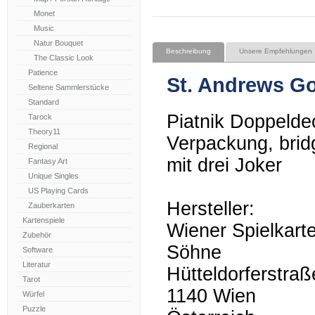
Monet
Music
Natur Bouquet
Beschreibung
Unsere Empfehlungen
The Classic Look
Patience
St. Andrews Go
Seltene Sammlerstücke
Standard
Piatnik Doppeldec
Tarock
Theory11
Verpackung, bridg
Regional
mit drei Joker
Fantasy Art
Unique Singles
US Playing Cards
Hersteller:
Zauberkarten
Kartenspiele
Wiener Spielkarte
Zubehör
Söhne
Software
Literatur
Hütteldorferstra
Tarot
1140 Wien
Würfel
Puzzle