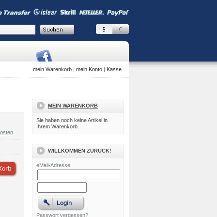
mein Warenkorb
|
mein Konto
|
Kasse
MEIN WARENKORB
Sie haben noch keine Artikel in
Ihrem Warenkorb.
osten
WILLKOMMEN ZURÜCK!
eMail-Adresse:
Passwort vergessen?