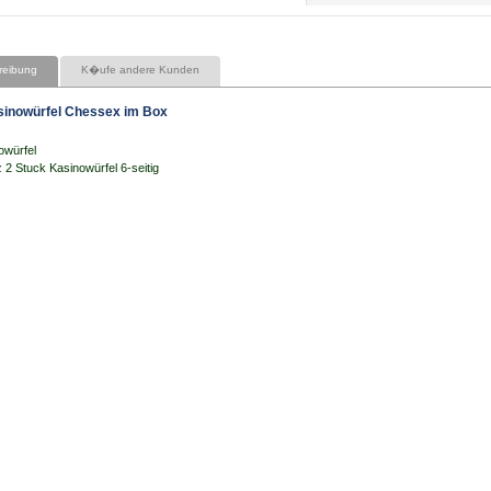
reibung
K�ufe andere Kunden
sinowürfel Chessex im Box
owürfel
 2 Stuck Kasinowürfel 6-seitig