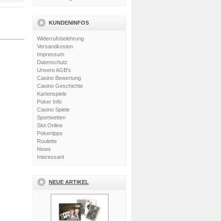
KUNDENINFOS
Widerrufsbelehrung
Versandkosten
Impressum
Datenschutz
Unsere AGB's
Casino Bewertung
Casino Geschichte
Kartenspiele
Poker Info
Casino Spiele
Sportwetten
Slot Online
Pokertipps
Roulette
News
Interessant
NEUE ARTIKEL