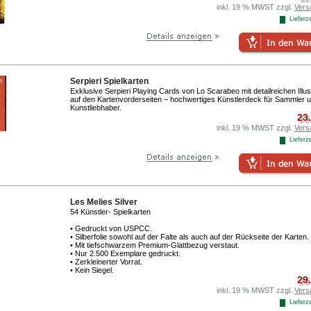
inkl. 19 % MWST zzgl.
Vers
Lieferze
Serpieri Spielkarten
Exklusive Serpieri Playing Cards von Lo Scarabeo mit detailreichen Illus
auf den Kartenvorderseiten – hochwertiges Künstlerdeck für Sammler 
Kunstliebhaber.
23
inkl. 19 % MWST zzgl.
Vers
Lieferze
Les Melies Silver
54 Künstler- Spielkarten
• Gedruckt von USPCC.
• Silberfolie sowohl auf der Falte als auch auf der Rückseite der Karten.
• Mit tiefschwarzem Premium-Glattbezug verstaut.
• Nur 2.500 Exemplare gedruckt.
• Zerkleinerter Vorrat.
• Kein Siegel.
29
inkl. 19 % MWST zzgl.
Vers
Lieferze