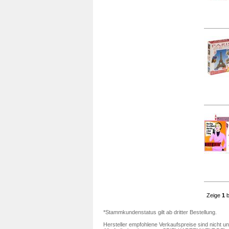
Zeige
1
b
*Stammkundenstatus gilt ab dritter Bestellung.
Hersteller empfohlene Verkaufspreise sind nicht un