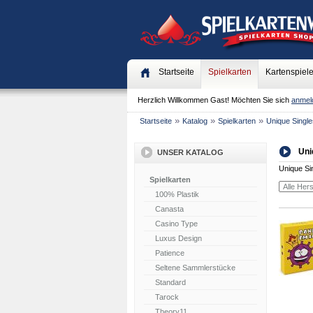
Startseite
Spielkarten
Kartenspiel
Herzlich Willkommen
Gast!
Möchten Sie sich
anmel
»
»
»
Startseite
Katalog
Spielkarten
Unique Single
Uni
UNSER KATALOG
Unique Si
Spielkarten
100% Plastik
Canasta
Casino Type
Luxus Design
Patience
Seltene Sammlerstücke
Standard
Tarock
Theory11