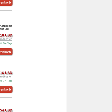
 Karten mit
mler und
.16 USD
andkosten
it: 3-4 Tage
.16 USD
andkosten
it: 3-4 Tage
.54 USD