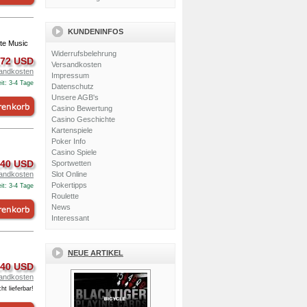
KUNDENINFOS
kte Music
Widerrufsbelehrung
.72 USD
Versandkosten
andkosten
Impressum
it: 3-4 Tage
Datenschutz
Unsere AGB's
Casino Bewertung
Casino Geschichte
Kartenspiele
Poker Info
Casino Spiele
.40 USD
Sportwetten
Slot Online
andkosten
Pokertipps
it: 3-4 Tage
Roulette
News
Interessant
NEUE ARTIKEL
.40 USD
andkosten
ht lieferbar!