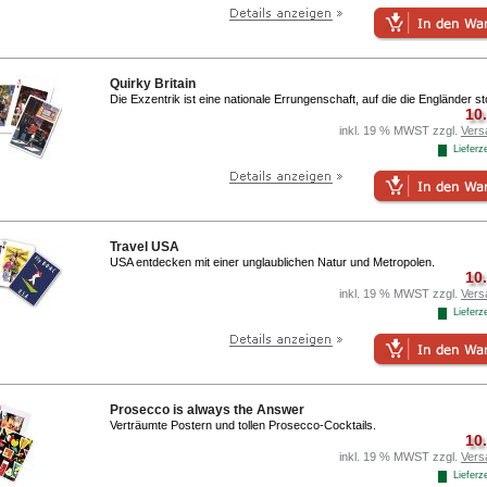
Quirky Britain
Die Exzentrik ist eine nationale Errungenschaft, auf die die Engländer st
10
inkl. 19 % MWST zzgl.
Vers
Lieferze
Travel USA
USA entdecken mit einer unglaublichen Natur und Metropolen.
10
inkl. 19 % MWST zzgl.
Vers
Lieferze
Prosecco is always the Answer
Verträumte Postern und tollen Prosecco-Cocktails.
10
inkl. 19 % MWST zzgl.
Vers
Lieferze