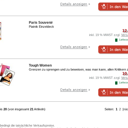
Paris Souvenir
Piatnik Einzeldeck
12
inkl. 19 % MWST zzgl.
Vers
Lieferze
Tough Women
Grenzen zu sprengen und zu beweisen, was man kann, allen Kritikern 
10
inkl. 19 % MWST zzgl.
Vers
Lieferze
is
20
(von insgesamt
21
Artikeln)
Seiten:
1
2
[nä
bedingt die tatsächliche Verkaufspreise.