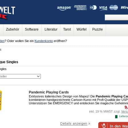
e
Zubehör
Software
Literatur
Tarot
Würfel
Puzzle
den
? Oder wollen Sie ein
Kundenkonto
eröffnen?
s
que Singles
ngles
Pandemic Playing Cards
Exklusives italienisches Design von Mapez! Die
Pandemic Playing Ca
kombinieren handgezeichnete Cartoon-Kunst mit Profi-Qualität der US
Unterstützen Sie EMERGENCY und entdecken Sie magische Geheimni
9
inkl. 19 % MWST zzgl.
Vers
Lieferze