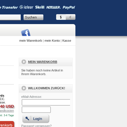
mein Warenkorb
|
mein Konto
|
Kasse
MEIN WARENKORB
Sie haben noch keine Artikel in
Ihrem Warenkorb.
WILLKOMMEN ZURÜCK!
rds
eMail-Adresse:
PCC.
sse.
.40 USD
andkosten
it: 3-4 Tage
Passwort vergessen?