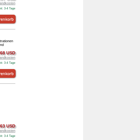
andkosten
it: 3-4 Tage
trationen
und
.68 USD
andkosten
it: 3-4 Tage
.63 USD
andkosten
it: 3-4 Tage