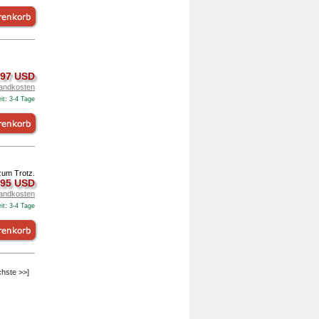
.97 USD
andkosten
it: 3-4 Tage
zum Trotz.
.95 USD
andkosten
it: 3-4 Tage
chste >>]