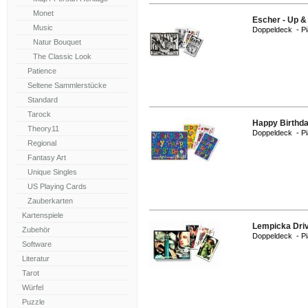
Monet
Escher - Up 
Music
Doppeldeck - Pi
Natur Bouquet
The Classic Look
Patience
Seltene Sammlerstücke
Standard
Tarock
Happy Birthd
Theory11
Doppeldeck - Pi
Regional
Fantasy Art
Unique Singles
US Playing Cards
Zauberkarten
Kartenspiele
Lempicka Dri
Zubehör
Doppeldeck - Pi
Software
Literatur
Tarot
Würfel
Puzzle