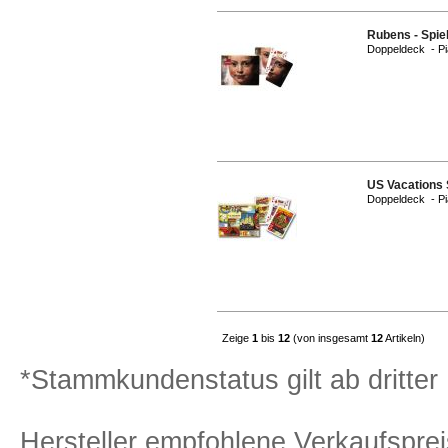
Rubens - Spie
Doppeldeck - Pi
US Vacations 
Doppeldeck - Pi
Zeige
1
bis
12
(von insgesamt
12
Artikeln)
*Stammkundenstatus gilt ab dritter 
Hersteller empfohlene Verkaufspreis