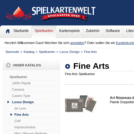
Startseite
Spielkarten
Kartenspiele
Zubehör
Software
Liter
Herzlich Willkommen
Gast!
Möchten Sie sich
anmelden
? Oder wollen Sie ein
Kundenkont
»
»
»
»
Startseite
Katalog
Spielkarten
Luxus Design
Fine Arts
Fine Arts
UNSER KATALOG
Fine Arts Spielkarten
Spielkarten
100% Plastik
Canasta
Casino Type
Art Nouveau 
Luxus Design
Piatnik Doppeld
de Luxe
Fine Arts
Golf
Impressionists
Map / Persan Heritage