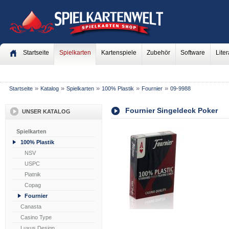
Startseite
Spielkarten
Kartenspiele
Zubehör
Software
Liter
»
»
»
»
»
Startseite
Katalog
Spielkarten
100% Plastik
Fournier
09-9988
Fournier Singeldeck Poker
UNSER KATALOG
Spielkarten
100% Plastik
NSV
USPC
Piatnik
Copag
Fournier
Canasta
Casino Type
Luxus Design