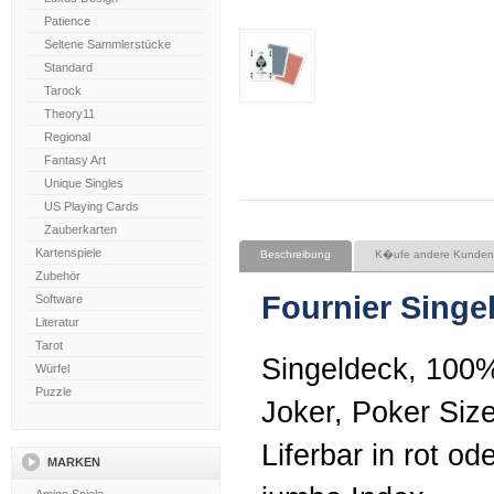
Patience
Seltene Sammlerstücke
Standard
Tarock
Theory11
Regional
Fantasy Art
Unique Singles
US Playing Cards
Zauberkarten
Kartenspiele
Beschreibung
K�ufe andere Kunden
Zubehör
Fournier Singe
Software
Literatur
Tarot
Singeldeck, 100% 
Würfel
Puzzle
Joker, Poker Size 
Liferbar in rot od
MARKEN