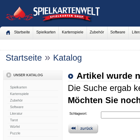
Startseite
Spielkarten
Kartenspiele
Zubehör
Software
Liter
»
Startseite
Katalog
Artikel wurde 
UNSER KATALOG
Die Suche ergab ke
Spielkarten
Kartenspiele
Möchten Sie noc
Zubehör
Software
Literatur
Schlagwort:
Tarot
Würfel
Puzzle