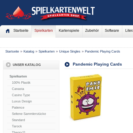
Startseite
Spielkarten
Kartenspiele
Zubehör
Software
Liter
»
»
»
»
Startseite
Katalog
Spielkarten
Unique Singles
Pandemic Playing Cards
Pandemic Playing Cards
UNSER KATALOG
Spielkarten
100% Plastik
Canasta
Casino Type
Luxus Design
Patience
Seltene Sammlerstücke
Standard
Tarock
Theory11