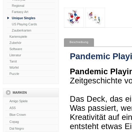
Regional
Fantasy Art
Unique Singles
US Playing Cards
Zauberkarten
Kartenspiele
Beschreibung
Zubehör
Software
Pandemic Play
Literatur
Tarot
Würfel
Pandemic Playi
Puzzle
Zeitgeschichte 
MARKEN
Das Deck, das ei
Was passiert, wen
Kreativität auf ei
entsteht etwas Ei